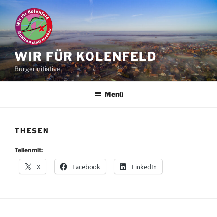
Zum
Inhalt
springen
WIR FÜR KOLENFELD
Bürgerinitiative
Menü
THESEN
Teilen mit:
X
Facebook
LinkedIn