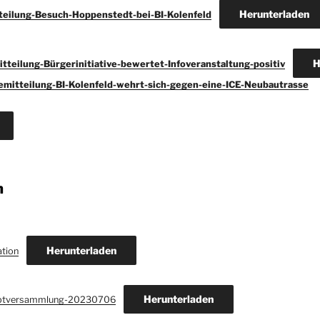
Herunterladen
teilung-Besuch-Hoppenstedt-bei-BI-Kolenfeld
H
tteilung-Bürgerinitiative-bewertet-Infoveranstaltung-positiv
emitteilung-BI-Kolenfeld-wehrt-sich-gegen-eine-ICE-Neubautrasse
n
Herunterladen
tion
Herunterladen
auptversammlung-20230706