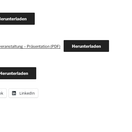
erunterladen
Herunterladen
veranstaltung – Präsentation (PDF)
Herunterladen
ok
LinkedIn