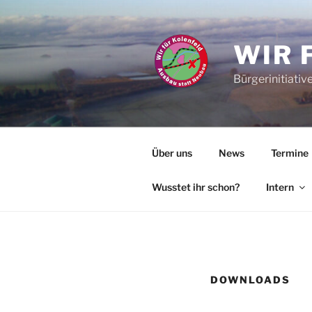
Zum
Inhalt
springen
WIR 
Bürgerinitiativ
Über uns
News
Termine
Wusstet ihr schon?
Intern
DOWNLOADS