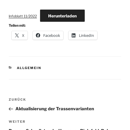
Herunterladen
Infoblatt 11/2022
Teilen mit:
X
Facebook
LinkedIn
KATEGORIEN
ALLGEMEIN
Beitragsnavigation
Vorheriger
ZURÜCK
Beitrag
Aktualisierung der Trassenvarianten
Nächster
WEITER
Beitrag