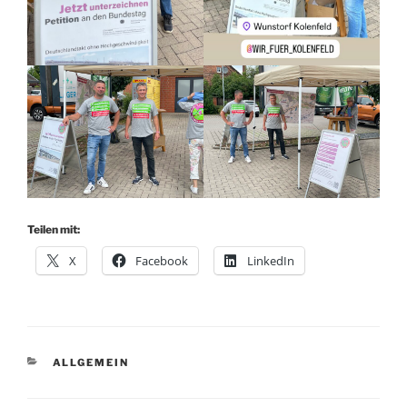
Teilen mit:
X
Facebook
LinkedIn
KATEGORIEN
ALLGEMEIN