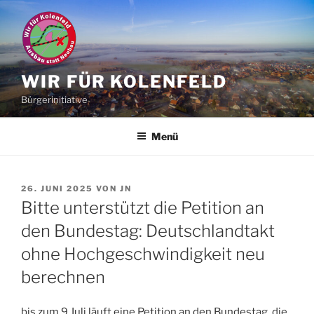
Zum
Inhalt
springen
WIR FÜR KOLENFELD
Bürgerinitiative
Menü
VERÖFFENTLICHT
26. JUNI 2025
VON
JN
AM
Bitte unterstützt die Petition an
den Bundestag: Deutschlandtakt
ohne Hochgeschwindigkeit neu
berechnen
bis zum 9.Juli läuft eine Petition an den Bundestag, die