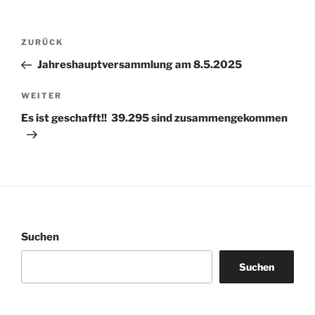
Beitragsnavigation
Vorheriger
ZURÜCK
Beitrag
Jahreshauptversammlung am 8.5.2025
Nächster
WEITER
Beitrag
Es ist geschafft!! 39.295 sind zusammengekommen
Suchen
Suchen