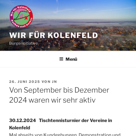
Zum
Inhalt
springen
WIR FÜR KOLENFELD
Bürgerinitiative
Menü
VERÖFFENTLICHT
26. JUNI 2025
VON
JN
AM
Von September bis Dezember
2024 waren wir sehr aktiv
30.12.2024 Tischtennisturnier der Vereine in
Kolenfeld
Mal abseits von Kundgebungen, Demonstration und