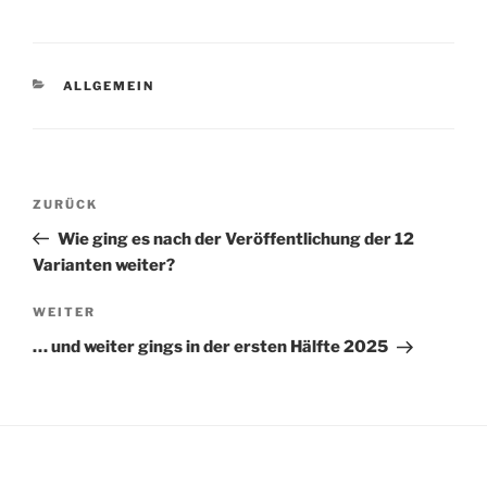
KATEGORIEN
ALLGEMEIN
Beitragsnavigation
Vorheriger
ZURÜCK
Beitrag
Wie ging es nach der Veröffentlichung der 12
Varianten weiter?
Nächster
WEITER
Beitrag
… und weiter gings in der ersten Hälfte 2025