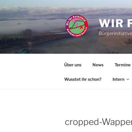
Zum
Inhalt
springen
WIR 
Bürgerinitiativ
Über uns
News
Termine
Wusstet ihr schon?
Intern
cropped-Wappen