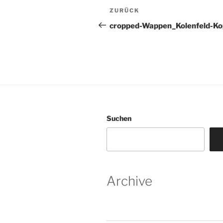
Beitragsnavigation
Vorheriger
ZURÜCK
Beitrag
cropped-Wappen_Kolenfeld-Ko
Suchen
Archive