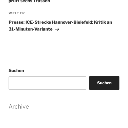
prüft sechs Trassen
Nächster
WEITER
Beitrag
Presse: ICE-Strecke Hannover-Bielefeld: Kritik an
31-Minuten-Variante
Suchen
Suchen
Archive