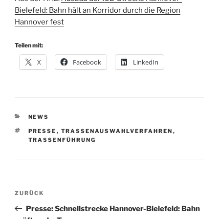
Bielefeld: Bahn hält an Korridor durch die Region
Hannover fest
Teilen mit:
X
Facebook
LinkedIn
KATEGORIEN
NEWS
SCHLAGWÖRTER
PRESSE
,
TRASSENAUSWAHLVERFAHREN
,
TRASSENFÜHRUNG
Beitragsnavigation
Vorheriger
ZURÜCK
Beitrag
Presse: Schnellstrecke Hannover-Bielefeld: Bahn