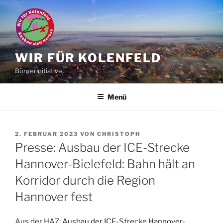
Zum
Inhalt
springen
WIR FÜR KOLENFELD
Bürgerinitiative
Menü
VERÖFFENTLICHT
2. FEBRUAR 2023
VON
CHRISTOPH
AM
Presse: Ausbau der ICE-Strecke
Hannover-Bielefeld: Bahn hält an
Korridor durch die Region
Hannover fest
Aus der HAZ:
Ausbau der ICE-Strecke Hannover-