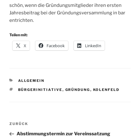
schön, wenn die Gründungsmitglieder ihren ersten
Jahresbeitrag bei der Gründungsversammlung in bar
entrichten.
Teilen mit:
X
Facebook
LinkedIn
KATEGORIEN
ALLGEMEIN
SCHLAGWÖRTER
BÜRGERINITIATIVE
,
GRÜNDUNG
,
KOLENFELD
Beitragsnavigation
Vorheriger
ZURÜCK
Beitrag
Abstimmungstermin zur Vereinssatzung