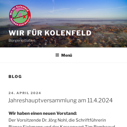
Zum
Inhalt
springen
WIR FÜR KOLENFELD
Bürgerinitiative
Menü
BLOG
VERÖFFENTLICHT
24. APRIL 2024
AM
Jahreshauptversammlung am 11.4.2024
Wir haben einen neuen Vorstand:
Der Vorsitzende Dr. Jörg Nohl, die Schriftführerin
Bianca Siekmann und der Kassenwart Tim Rambeaud