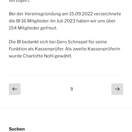
verzögert.
Bei der Vereinsgründung am 15.09.2022 verzeichnete
die BI 16 Mitglieder. Im Juli 2023 haben wir uns über
154 Mitglieder gefreut.
Die BI bedankt sich bei Gero Schnepel für seine
Funktion als Kassenprüfer. Als zweite Kassenprüferin
wurde Charlotte Nohl gewählt.
Seitennummerierung
Vorherige
Näch
Seite
3
Seite
Seit
der
Beiträge
Suchen